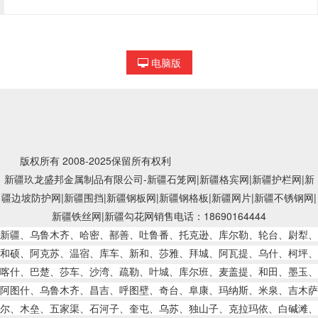
电脑版
版权所有 2008-2025保留所有权利
新疆玖龙盛邦金属制品有限公司-新疆石笼网|新疆格宾网|新疆护栏网|新
疆边坡防护网|新疆围挡|新疆钢板网|新疆钢格板|新疆网片|新疆不锈钢网|
新疆铁丝网|新疆勾花网销售电话：18690164444
新疆、乌鲁木齐、哈密、鄯善、吐鲁番、托克逊、库尔勒、轮台、尉犁、
和硕、阿克苏、温宿、库车、新和、莎雅、拜城、阿瓦提、乌什、柯坪、
喀什、巴楚、莎车、沙湾、疏勒、叶城、库尔班、麦盖提、和田、墨玉、
阿图什、乌鲁木齐、昌吉、呼图壁、奇台、阜康、玛纳斯、米泉、吉木萨
尔、木垒、五家渠、石河子、奎屯、乌苏、独山子、克拉玛依、白碱滩、