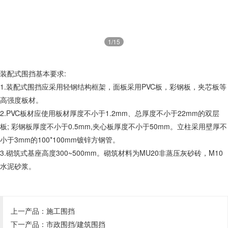
1
/15
装配式围挡
基本要求:
1.
装配式围挡
应采用轻钢结构框架，面板采用PVC板，彩钢板，夹芯板等
高强度板材。
2.PVC板材应使用板材厚度不小于1.2mm、总厚度不小于22mm的双层
板; 彩钢板厚度不小于0.5mm,夹心板厚度不小于50mm。立柱采用壁厚不
小于3mm的100*100mm镀锌方钢管。
3.砌筑式基座高度300~500mm。砌筑材料为MU20非蒸压灰砂砖，M10
水泥砂浆。
上一产品：
施工围挡
下一产品：
市政围挡/建筑围挡