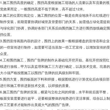
1.施工围挡高度的确定，围挡高度根据施工现场的人流量以及车流量的视
觉效果而定，一般围挡高度不低于两米，高不超过12米。
2.施工的位置红线定位，施工围挡的位置一般是在商业地块不出红线进行
制作安装，前期需要协调好城管及管委部门的关系，如需侵占绿化需提前
与绿化部门协调，协调好各部门关系后由围挡施工方进行围挡放线确定围
挡位置。
3.围挡宣传画面内容的设计，围挡上的效果一般根据楼盘的宣传语和企业
的一些宣传进行制作，如需要可适当添加一些工艺宣传，以增加宣传的受
众度。
4.工程围挡施工，围挡广告牌的制作从基础坑开挖开始。基坑开挖按照红
线进行放线，甲方以及监理和施工三方进行确定，以及技术交底。坑基的
大小须严格按图施工以围挡广告牌的抗风级别和牢固。
5.围挡方笼，围挡板面的下料和焊接，根据图纸进行计算优化后由项目部
进行和施工带班进新技术交底，以焊接的质量。
6.施工围挡广告牌的安装，横梁与立柱之间的焊接，水平和前后面平整，
板面安装需要进行超平，还要根据整体的地势进行灵活掌握。综合以上制
作工艺要求才能制作出美观大气的围挡广告牌。