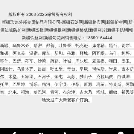
版权所有 2008-2025保留所有权利
新疆玖龙盛邦金属制品有限公司-新疆石笼网|新疆格宾网|新疆护栏网|新
疆边坡防护网|新疆围挡|新疆钢板网|新疆钢格板|新疆网片|新疆不锈钢网|
新疆铁丝网|新疆勾花网销售电话：18690164444
新疆、乌鲁木齐、哈密、鄯善、吐鲁番、托克逊、库尔勒、轮台、尉犁、
和硕、阿克苏、温宿、库车、新和、莎雅、拜城、阿瓦提、乌什、柯坪、
喀什、巴楚、莎车、沙湾、疏勒、叶城、库尔班、麦盖提、和田、墨玉、
阿图什、乌鲁木齐、昌吉、呼图壁、奇台、阜康、玛纳斯、米泉、吉木萨
尔、木垒、五家渠、石河子、奎屯、乌苏、独山子、克拉玛依、白碱滩、
托里、巴里坤、博乐、精河、伊宁县、伊犁、新源、巩留、特克斯、阿勒
泰、北屯、福海、哈巴河、青河、布尔津、吉木乃、塔城、额敏、裕民等
地欢迎广大新老客户订购。