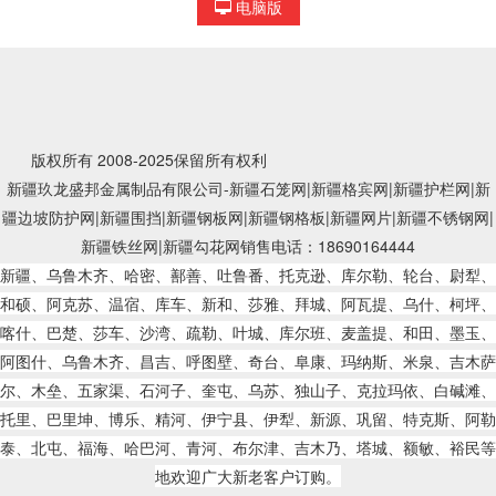
电脑版
版权所有 2008-2025保留所有权利
新疆玖龙盛邦金属制品有限公司-新疆石笼网|新疆格宾网|新疆护栏网|新
疆边坡防护网|新疆围挡|新疆钢板网|新疆钢格板|新疆网片|新疆不锈钢网|
新疆铁丝网|新疆勾花网销售电话：18690164444
新疆、乌鲁木齐、哈密、鄯善、吐鲁番、托克逊、库尔勒、轮台、尉犁、
和硕、阿克苏、温宿、库车、新和、莎雅、拜城、阿瓦提、乌什、柯坪、
喀什、巴楚、莎车、沙湾、疏勒、叶城、库尔班、麦盖提、和田、墨玉、
阿图什、乌鲁木齐、昌吉、呼图壁、奇台、阜康、玛纳斯、米泉、吉木萨
尔、木垒、五家渠、石河子、奎屯、乌苏、独山子、克拉玛依、白碱滩、
托里、巴里坤、博乐、精河、伊宁县、伊犁、新源、巩留、特克斯、阿勒
泰、北屯、福海、哈巴河、青河、布尔津、吉木乃、塔城、额敏、裕民等
地欢迎广大新老客户订购。